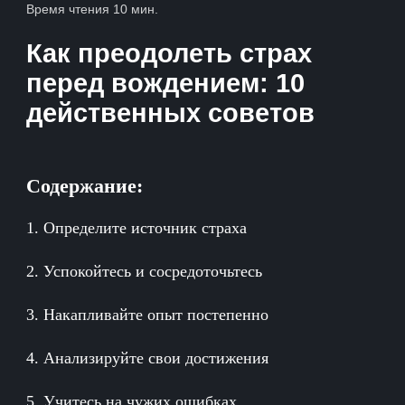
Калининская
Время чтения 10 мин.
Охотный ряд
Коммунарка
Бутовская
Как преодолеть страх
Кропоткинская
Некрасовская
перед вождением: 10
Парк Культуры
D1
действенных советов
Фрунзенская
Солнцевская
Бутово
Щербинка
Содержание:
1. Определите источник страха
2. Успокойтесь и сосредоточьтесь
3. Накапливайте опыт постепенно
4. Анализируйте свои достижения
5. Учитесь на чужих ошибках