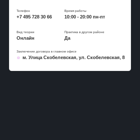
Калининская
Охотный ряд
Коммунарка
Бутовская
Телефон
Время работы
+7 495 728 30 66
10:00 - 20:00 пн-пт
Кропоткинская
Некрасовская
Парк Культуры
D1
Вид теории
Практика в другом районе
Фрунзенская
Солнцевская
Онлайн
Да
Бутово
Заключение договора в главном офисе
м. Улица Скобелевская, ул. Скобелевская, 8
Щербинка