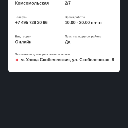
Калининская
Комсомольская
2/7
Охотный ряд
Коммунарка
Бутовская
Кропоткинская
Телефон
Время работы
Некрасовская
+7 495 728 30 66
10:00 - 20:00 пн-пт
Парк Культуры
D1
Фрунзенская
Солнцевская
Вид теории
Практика в другом районе
Онлайн
Да
Бутово
Щербинка
Заключение договора в главном офисе
м. Улица Скобелевская, ул. Скобелевская, 8