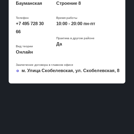
Калининская
Бауманская
Строение 8
Охотный ряд
Коммунарка
Бутовская
Кропоткинская
Телефон
Время работы
Некрасовская
+7 495 728 30
10:00 - 20:00 пн-пт
Парк Культуры
D1
66
Фрунзенская
Солнцевская
Практика в другом районе
Да
Вид теории
Бутово
Онлайн
Щербинка
Заключение договора в главном офисе
м. Улица Скобелевская, ул. Скобелевская, 8