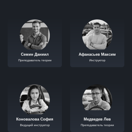
Калининская
Охотный ряд
Коммунарка
Бутовская
Кропоткинская
Некрасовская
Парк Культуры
D1
Фрунзенская
Солнцевская
Бутово
Семин Даниил
Афанасьев Максим
Щербинка
Преподаватель теории
Инструктор
Коновалова София
Медведев Лев
Ведущий инструктор
Преподаватель теории