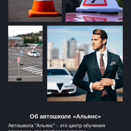
Калининская
Охотный ряд
Коммунарка
Бутовская
Кропоткинская
Некрасовская
Парк Культуры
D1
Фрунзенская
Солнцевская
Бутово
Щербинка
Об автошколе «Альянс»
Автошкола "Альянс" - это центр обучения