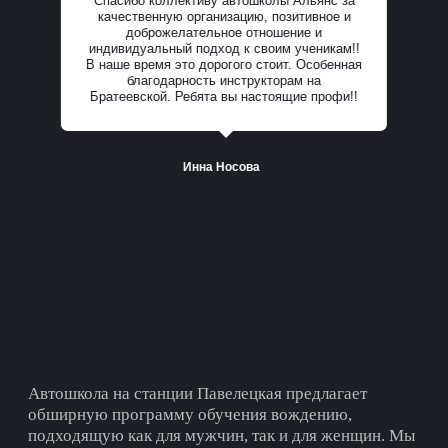
Спасибо коллективу автошколы Альянс за
качественную организацию, позитивное и
доброжелательное отношение и
индивидуальный подход к своим ученикам!!
В наше время это дорогого стоит. Особенная
Все отзывы
благодарность инструкторам на
Братеевской. Ребята вы настоящие профи!!
Инна Носова
Автошкола на cтанции Павелецкая предлагает
обширную программу обучения вождению,
подходящую как для мужчин, так и для женщин. Мы