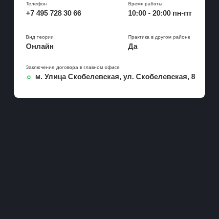
Калининская
Телефон
Время работы
Охотный ряд
Коммунарка
+7 495 728 30 66
10:00 - 20:00 пн-пт
Бутовская
Кропоткинская
Некрасовская
Вид теории
Практика в другом районе
Парк Культуры
D1
Онлайн
Да
Фрунзенская
Солнцевская
Заключение договора в главном офисе
м. Улица Скобелевская, ул. Скобелевская, 8
Бутово
Щербинка