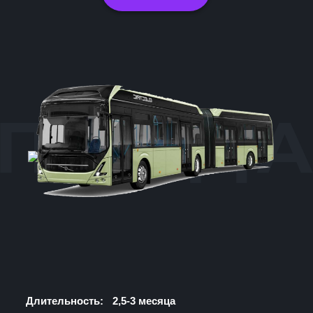
Калининская
Охотный ряд
Коммунарка
Бутовская
Кропоткинская
Некрасовская
Парк Культуры
D1
Фрунзенская
Солнцевская
Бутово
Щербинка
Длительность:
2,5-3 месяца