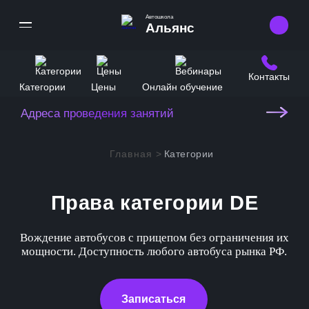
Автошкола
Альянс
Контакты
Категории
Цены
Онлайн обучение
Выберите ветку
Выберите станцию
Библиотека имени Ленина
Спортивная
Адреса проведения занятий
Сокольническая
Бульвар Рокоссовского
Воробьевы горы
Замоскворецкая
Черкизовская
Университет
Главная >
Категории
Арбатско-Покровская
Филевская
Преображенская площадь
Проспект Вернадского
Кольцевая
Сокольники
Юго-Западная
Права категории DE
Калужско-Рижская
Красносельская
Румянцево
Таганско-Краснопресненская
Вождение автобусов с прицепом без ограничения их
Комсомольская
Саларьево
мощности. Доступность любого автобуса рынка РФ.
Каховская
Красные ворота
Филатов Луг
Люблинско-Дмитровская
Чистые пруды
Прокшино
Серпуховско-Тимирязевская
Записаться
Лубянка
Ольховая