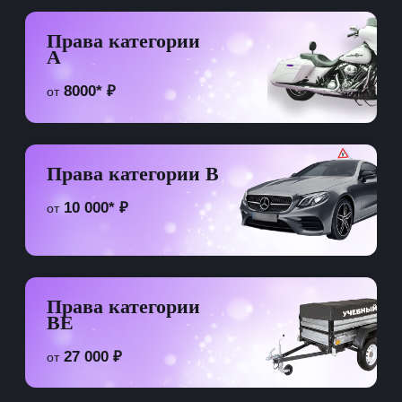
Калининская
Охотный ряд
Коммунарка
Бутовская
Права категории
Кропоткинская
A
Некрасовская
Парк Культуры
D1
8000* ₽
от
Фрунзенская
Солнцевская
Бутово
Права категории B
Щербинка
10 000* ₽
от
Права категории
BE
27 000 ₽
от