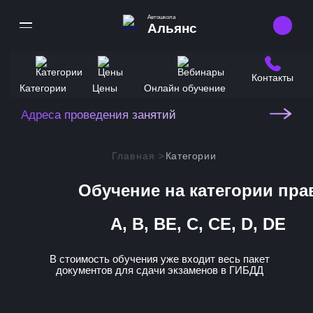
Автошкола
Альянс
Контакты
Категории
Цены
Онлайн обучение
Выберите ветку
Выберите станцию
Библиотека имени Ленина
Спортивная
Адреса проведения занятий
Сокольническая
Бульвар Рокоссовского
Воробьевы горы
Замоскворецкая
Черкизовская
Университет
Главная >
Категории
Арбатско-Покровская
Филевская
Преображенская площадь
Проспект Вернадского
Обучение на категории пра
Кольцевая
Сокольники
Юго-Западная
Калужско-Рижская
Красносельская
Румянцево
A, B, BE, C, CE, D, DE
Таганско-Краснопресненская
Комсомольская
Саларьево
Каховская
В стоимость обучения уже входит весь пакет
Красные ворота
Филатов Луг
документов для сдачи экзаменов в ГИБДД
Люблинско-Дмитровская
Чистые пруды
Прокшино
Серпуховско-Тимирязевская
Лубянка
Ольховая